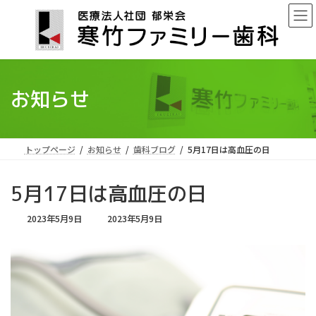
コ
ナ
ン
ビ
テ
ゲ
ン
ー
ツ
シ
へ
ョ
ス
ン
お知らせ
キ
に
ッ
移
プ
動
トップページ
お知らせ
歯科ブログ
5月17日は高血圧の日
5月17日は高血圧の日
最
2023年5月9日
2023年5月9日
終
更
新
日
時
: